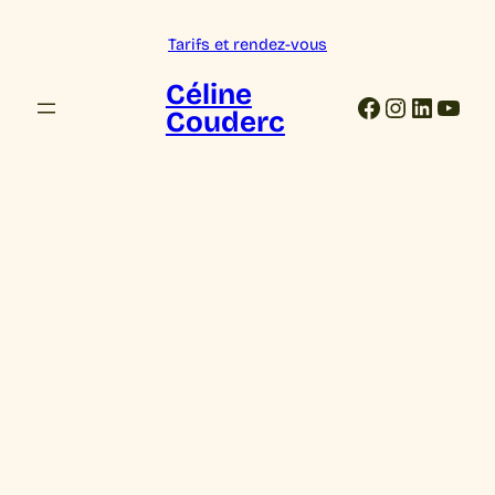
Tarifs et rendez-vous
Céline
Facebook
Instagra
Linked
YouT
Couderc