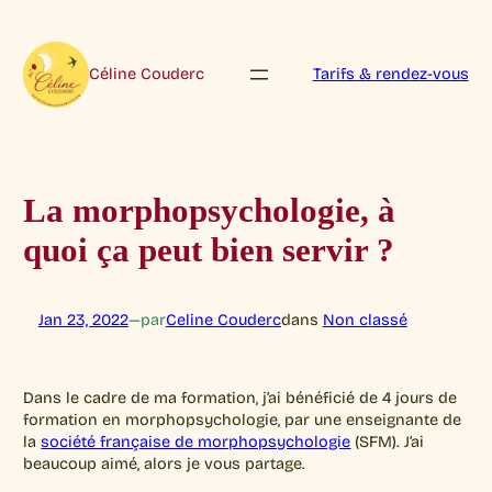
Aller
au
contenu
Céline Couderc
Tarifs & rendez-vous
La morphopsychologie, à
quoi ça peut bien servir ?
Jan 23, 2022
—
par
Celine Couderc
dans
Non classé
Dans le cadre de ma formation, j’ai bénéficié de 4 jours de
formation en morphopsychologie, par une enseignante de
la
société française de morphopsychologie
(SFM). J’ai
beaucoup aimé, alors je vous partage.