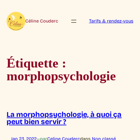
Aller
au
contenu
Céline Couderc
Tarifs & rendez-vous
Étiquette :
morphopsychologie
La morphopsychologie, à quoi ça
peut bien servir ?
Jan 23, 2022
—
par
Celine Couderc
dans
Non classé