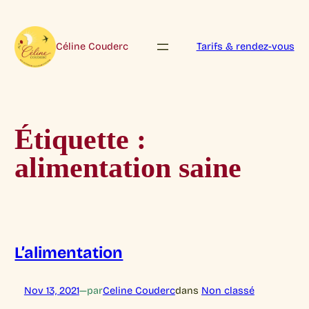
Aller
au
contenu
Céline Couderc
Tarifs & rendez-vous
Étiquette :
alimentation saine
L’alimentation
Nov 13, 2021
—
par
Celine Couderc
dans
Non classé